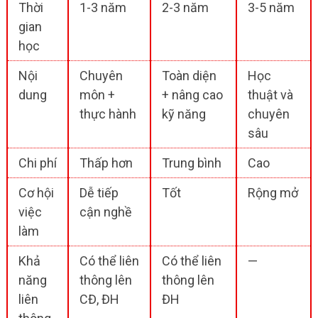
Thời
1-3 năm
2-3 năm
3-5 năm
gian
học
Nội
Chuyên
Toàn diện
Học
dung
môn +
+ nâng cao
thuật và
thực hành
kỹ năng
chuyên
sâu
Chi phí
Thấp hơn
Trung bình
Cao
Cơ hội
Dễ tiếp
Tốt
Rộng mở
việc
cận nghề
làm
Khả
Có thể liên
Có thể liên
—
năng
thông lên
thông lên
liên
CĐ, ĐH
ĐH