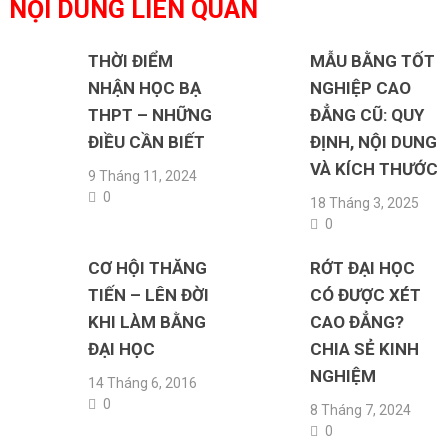
NỘI DUNG LIÊN QUAN
THỜI ĐIỂM
MẪU BẰNG TỐT
NHẬN HỌC BẠ
NGHIỆP CAO
THPT – NHỮNG
ĐẲNG CŨ: QUY
ĐIỀU CẦN BIẾT
ĐỊNH, NỘI DUNG
VÀ KÍCH THƯỚC
9 Tháng 11, 2024
0
18 Tháng 3, 2025
0
CƠ HỘI THĂNG
RỚT ĐẠI HỌC
TIẾN – LÊN ĐỜI
CÓ ĐƯỢC XÉT
KHI LÀM BẰNG
CAO ĐẲNG?
ĐẠI HỌC
CHIA SẺ KINH
NGHIỆM
14 Tháng 6, 2016
0
8 Tháng 7, 2024
0