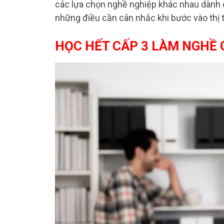
các lựa chọn nghề nghiệp khác nhau dành 
những điều cần cân nhắc khi bước vào thị 
HỌC HẾT CẤP 3 LÀM NGHỀ 