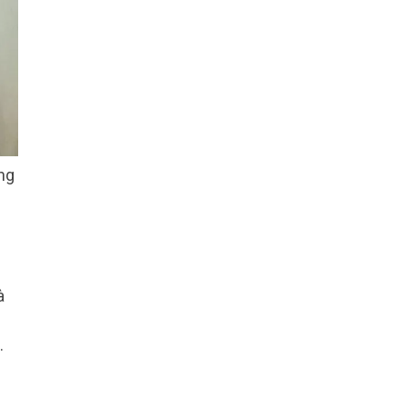
ng
à
.