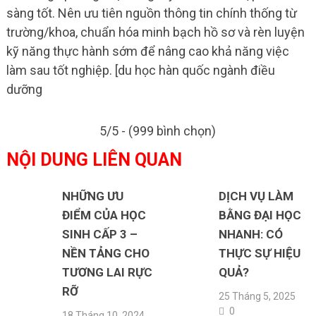
sàng tốt. Nên ưu tiên nguồn thông tin chính thống từ
trường/khoa, chuẩn hóa minh bạch hồ sơ và rèn luyện
kỹ năng thực hành sớm để nâng cao khả năng việc
làm sau tốt nghiệp. [du học hàn quốc ngành điều
dưỡng
5/5 - (999 bình chọn)
NỘI DUNG LIÊN QUAN
NHỮNG ƯU
DỊCH VỤ LÀM
ĐIỂM CỦA HỌC
BẰNG ĐẠI HỌC
SINH CẤP 3 –
NHANH: CÓ
NỀN TẢNG CHO
THỰC SỰ HIỆU
TƯƠNG LAI RỰC
QUẢ?
RỠ
25 Tháng 5, 2025
0
18 Tháng 10, 2024