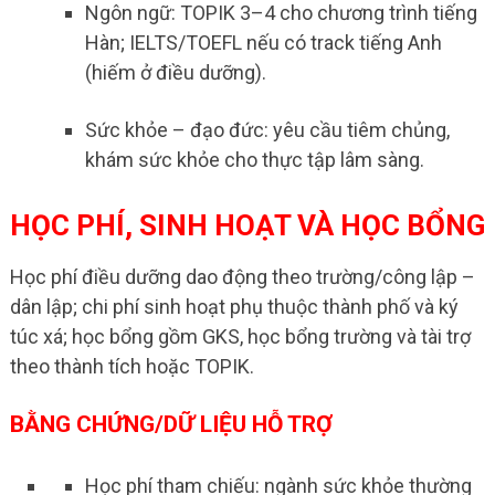
Ngôn ngữ: TOPIK 3–4 cho chương trình tiếng
Hàn; IELTS/TOEFL nếu có track tiếng Anh
(hiếm ở điều dưỡng).
Sức khỏe – đạo đức: yêu cầu tiêm chủng,
khám sức khỏe cho thực tập lâm sàng.
HỌC PHÍ, SINH HOẠT VÀ HỌC BỔNG
Học phí điều dưỡng dao động theo trường/công lập –
dân lập; chi phí sinh hoạt phụ thuộc thành phố và ký
túc xá; học bổng gồm GKS, học bổng trường và tài trợ
theo thành tích hoặc TOPIK.
BẰNG CHỨNG/DỮ LIỆU HỖ TRỢ
Học phí tham chiếu: ngành sức khỏe thường