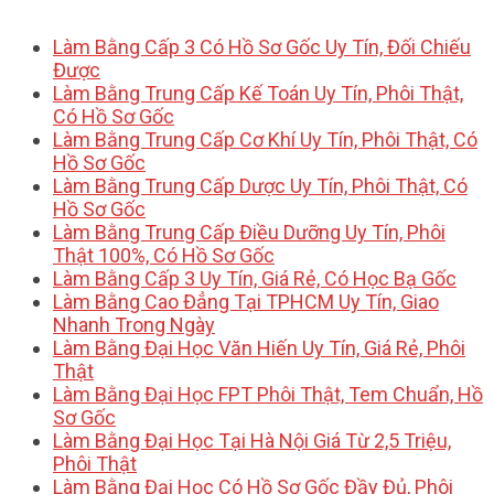
Làm Bằng Cấp 3 Có Hồ Sơ Gốc Uy Tín, Đối Chiếu
Được
Làm Bằng Trung Cấp Kế Toán Uy Tín, Phôi Thật,
Có Hồ Sơ Gốc
Làm Bằng Trung Cấp Cơ Khí Uy Tín, Phôi Thật, Có
Hồ Sơ Gốc
Làm Bằng Trung Cấp Dược Uy Tín, Phôi Thật, Có
Hồ Sơ Gốc
Làm Bằng Trung Cấp Điều Dưỡng Uy Tín, Phôi
Thật 100%, Có Hồ Sơ Gốc
Làm Bằng Cấp 3 Uy Tín, Giá Rẻ, Có Học Bạ Gốc
Làm Bằng Cao Đẳng Tại TPHCM Uy Tín, Giao
Nhanh Trong Ngày
Làm Bằng Đại Học Văn Hiến Uy Tín, Giá Rẻ, Phôi
Thật
Làm Bằng Đại Học FPT Phôi Thật, Tem Chuẩn, Hồ
Sơ Gốc
Làm Bằng Đại Học Tại Hà Nội Giá Từ 2,5 Triệu,
Phôi Thật
Làm Bằng Đại Học Có Hồ Sơ Gốc Đầy Đủ, Phôi