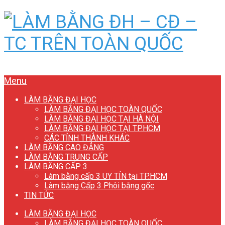
Menu
LÀM BẰNG ĐẠI HỌC
LÀM BẰNG ĐẠI HỌC TOÀN QUỐC
LÀM BẰNG ĐẠI HỌC TẠI HÀ NỘI
LÀM BẰNG ĐẠI HỌC TẠI TP.HCM
CÁC TỈNH THÀNH KHÁC
LÀM BẰNG CAO ĐẲNG
LÀM BẰNG TRUNG CẤP
LÀM BẰNG CẤP 3
Làm bằng cấp 3 UY TÍN tại TP.HCM
Làm bằng Cấp 3 Phôi bằng gốc
TIN TỨC
LÀM BẰNG ĐẠI HỌC
LÀM BẰNG ĐẠI HỌC TOÀN QUỐC