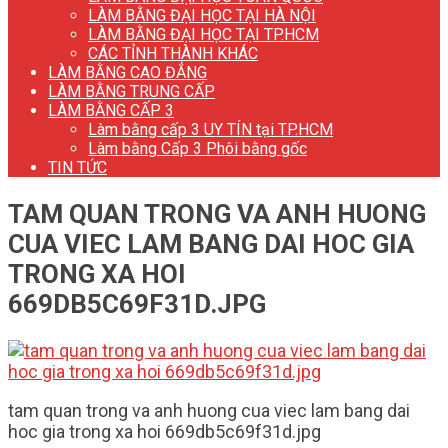
LÀM BẰNG ĐẠI HỌC TẠI HÀ NỘI
LÀM BẰNG ĐẠI HỌC TẠI TP.HCM
CÁC TỈNH THÀNH KHÁC
LÀM BẰNG CAO ĐẲNG
LÀM BẰNG TRUNG CẤP
LÀM BẰNG CẤP 3
Làm bằng cấp 3 UY TÍN tại TP.HCM
Làm bằng Cấp 3 Phôi bằng gốc
TIN TỨC
TAM QUAN TRONG VA ANH HUONG
CUA VIEC LAM BANG DAI HOC GIA
TRONG XA HOI
669DB5C69F31D.JPG
tam quan trong va anh huong cua viec lam bang dai
hoc gia trong xa hoi 669db5c69f31d.jpg