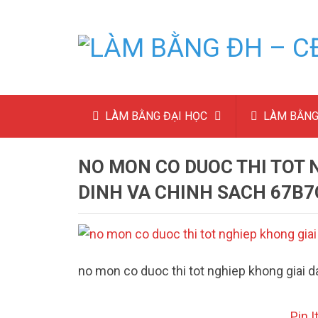
LÀM BẰNG ĐẠI HỌC
LÀM BẰNG
NO MON CO DUOC THI TOT 
DINH VA CHINH SACH 67B
no mon co duoc thi tot nghiep khong giai 
Pin I