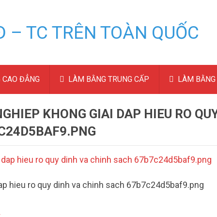
 CAO ĐẲNG
LÀM BẰNG TRUNG CẤP
LÀM BẰNG 
NGHIEP KHONG GIAI DAP HIEU RO QU
7C24D5BAF9.PNG
dap hieu ro quy dinh va chinh sach 67b7c24d5baf9.png
t