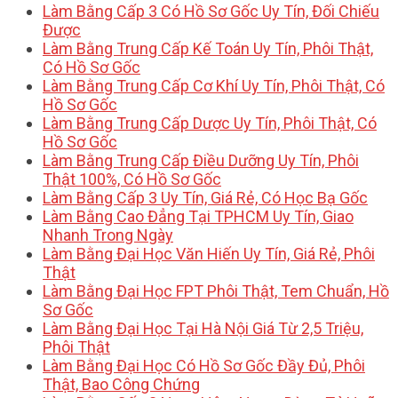
Làm Bằng Cấp 3 Có Hồ Sơ Gốc Uy Tín, Đối Chiếu
Được
Làm Bằng Trung Cấp Kế Toán Uy Tín, Phôi Thật,
Có Hồ Sơ Gốc
Làm Bằng Trung Cấp Cơ Khí Uy Tín, Phôi Thật, Có
Hồ Sơ Gốc
Làm Bằng Trung Cấp Dược Uy Tín, Phôi Thật, Có
Hồ Sơ Gốc
Làm Bằng Trung Cấp Điều Dưỡng Uy Tín, Phôi
Thật 100%, Có Hồ Sơ Gốc
Làm Bằng Cấp 3 Uy Tín, Giá Rẻ, Có Học Bạ Gốc
Làm Bằng Cao Đẳng Tại TPHCM Uy Tín, Giao
Nhanh Trong Ngày
Làm Bằng Đại Học Văn Hiến Uy Tín, Giá Rẻ, Phôi
Thật
Làm Bằng Đại Học FPT Phôi Thật, Tem Chuẩn, Hồ
Sơ Gốc
Làm Bằng Đại Học Tại Hà Nội Giá Từ 2,5 Triệu,
Phôi Thật
Làm Bằng Đại Học Có Hồ Sơ Gốc Đầy Đủ, Phôi
Thật, Bao Công Chứng