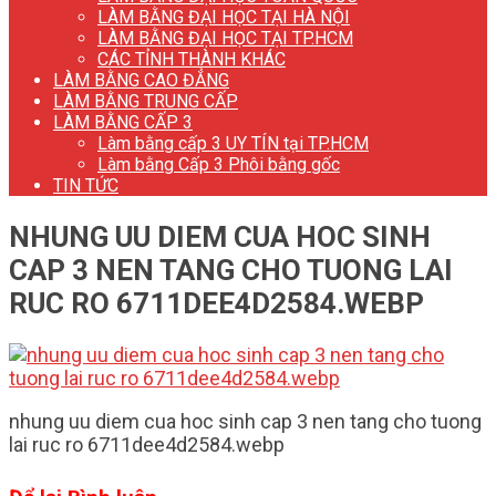
LÀM BẰNG ĐẠI HỌC TẠI HÀ NỘI
LÀM BẰNG ĐẠI HỌC TẠI TP.HCM
CÁC TỈNH THÀNH KHÁC
LÀM BẰNG CAO ĐẲNG
LÀM BẰNG TRUNG CẤP
LÀM BẰNG CẤP 3
Làm bằng cấp 3 UY TÍN tại TP.HCM
Làm bằng Cấp 3 Phôi bằng gốc
TIN TỨC
NHUNG UU DIEM CUA HOC SINH
CAP 3 NEN TANG CHO TUONG LAI
RUC RO 6711DEE4D2584.WEBP
nhung uu diem cua hoc sinh cap 3 nen tang cho tuong
lai ruc ro 6711dee4d2584.webp