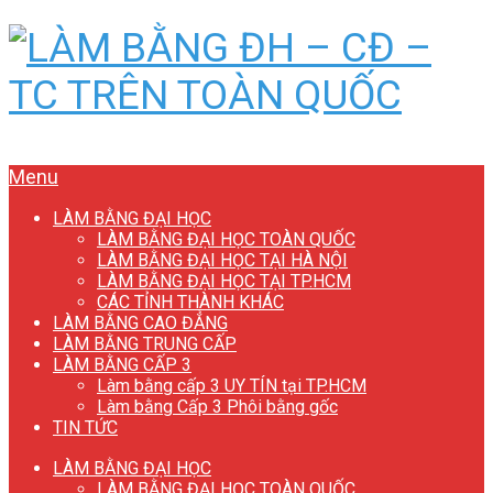
Menu
LÀM BẰNG ĐẠI HỌC
LÀM BẰNG ĐẠI HỌC TOÀN QUỐC
LÀM BẰNG ĐẠI HỌC TẠI HÀ NỘI
LÀM BẰNG ĐẠI HỌC TẠI TP.HCM
CÁC TỈNH THÀNH KHÁC
LÀM BẰNG CAO ĐẲNG
LÀM BẰNG TRUNG CẤP
LÀM BẰNG CẤP 3
Làm bằng cấp 3 UY TÍN tại TP.HCM
Làm bằng Cấp 3 Phôi bằng gốc
TIN TỨC
LÀM BẰNG ĐẠI HỌC
LÀM BẰNG ĐẠI HỌC TOÀN QUỐC