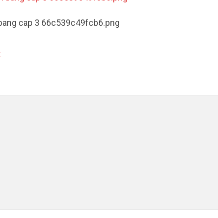
m bang cap 3 66c539c49fcb6.png
t