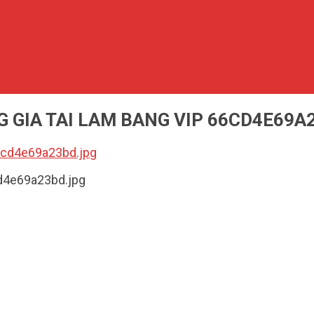
G GIA TAI LAM BANG VIP 66CD4E69A
6cd4e69a23bd.jpg