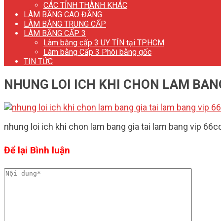
CÁC TỈNH THÀNH KHÁC
LÀM BẰNG CAO ĐẲNG
LÀM BẰNG TRUNG CẤP
LÀM BẰNG CẤP 3
Làm bằng cấp 3 UY TÍN tại TP.HCM
Làm bằng Cấp 3 Phôi bằng gốc
TIN TỨC
NHUNG LOI ICH KHI CHON LAM BAN
nhung loi ich khi chon lam bang gia tai lam bang vip 6
Để lại Bình luận