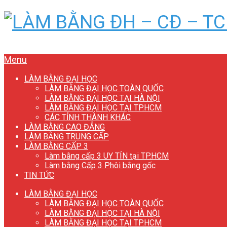
Menu
LÀM BẰNG ĐẠI HỌC
LÀM BẰNG ĐẠI HỌC TOÀN QUỐC
LÀM BẰNG ĐẠI HỌC TẠI HÀ NỘI
LÀM BẰNG ĐẠI HỌC TẠI TP.HCM
CÁC TỈNH THÀNH KHÁC
LÀM BẰNG CAO ĐẲNG
LÀM BẰNG TRUNG CẤP
LÀM BẰNG CẤP 3
Làm bằng cấp 3 UY TÍN tại TP.HCM
Làm bằng Cấp 3 Phôi bằng gốc
TIN TỨC
LÀM BẰNG ĐẠI HỌC
LÀM BẰNG ĐẠI HỌC TOÀN QUỐC
LÀM BẰNG ĐẠI HỌC TẠI HÀ NỘI
LÀM BẰNG ĐẠI HỌC TẠI TP.HCM