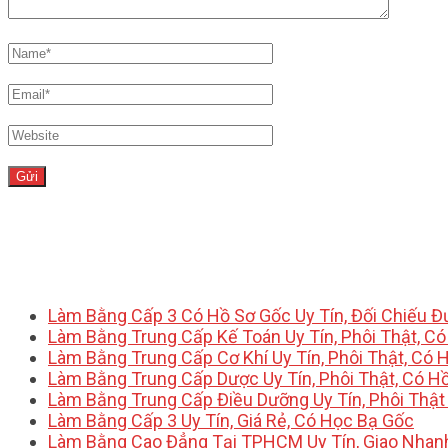
Làm Bằng Cấp 3 Có Hồ Sơ Gốc Uy Tín, Đối Chiếu 
Làm Bằng Trung Cấp Kế Toán Uy Tín, Phôi Thật, C
Làm Bằng Trung Cấp Cơ Khí Uy Tín, Phôi Thật, Có 
Làm Bằng Trung Cấp Dược Uy Tín, Phôi Thật, Có H
Làm Bằng Trung Cấp Điều Dưỡng Uy Tín, Phôi Thật
Làm Bằng Cấp 3 Uy Tín, Giá Rẻ, Có Học Bạ Gốc
Làm Bằng Cao Đẳng Tại TPHCM Uy Tín, Giao Nhan