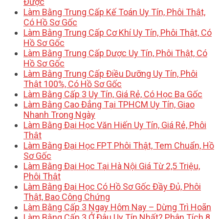
Được
Làm Bằng Trung Cấp Kế Toán Uy Tín, Phôi Thật,
Có Hồ Sơ Gốc
Làm Bằng Trung Cấp Cơ Khí Uy Tín, Phôi Thật, Có
Hồ Sơ Gốc
Làm Bằng Trung Cấp Dược Uy Tín, Phôi Thật, Có
Hồ Sơ Gốc
Làm Bằng Trung Cấp Điều Dưỡng Uy Tín, Phôi
Thật 100%, Có Hồ Sơ Gốc
Làm Bằng Cấp 3 Uy Tín, Giá Rẻ, Có Học Bạ Gốc
Làm Bằng Cao Đẳng Tại TPHCM Uy Tín, Giao
Nhanh Trong Ngày
Làm Bằng Đại Học Văn Hiến Uy Tín, Giá Rẻ, Phôi
Thật
Làm Bằng Đại Học FPT Phôi Thật, Tem Chuẩn, Hồ
Sơ Gốc
Làm Bằng Đại Học Tại Hà Nội Giá Từ 2,5 Triệu,
Phôi Thật
Làm Bằng Đại Học Có Hồ Sơ Gốc Đầy Đủ, Phôi
Thật, Bao Công Chứng
Làm Bằng Cấp 3 Ngay Hôm Nay – Dừng Trì Hoãn
Làm Bằng Cấp 3 Ở Đâu Uy Tín Nhất? Phân Tích 8