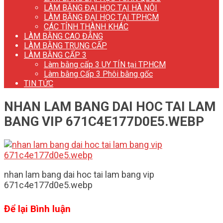
LÀM BẰNG ĐẠI HỌC TẠI HÀ NỘI
LÀM BẰNG ĐẠI HỌC TẠI TP.HCM
CÁC TỈNH THÀNH KHÁC
LÀM BẰNG CAO ĐẲNG
LÀM BẰNG TRUNG CẤP
LÀM BẰNG CẤP 3
Làm bằng cấp 3 UY TÍN tại TP.HCM
Làm bằng Cấp 3 Phôi bằng gốc
TIN TỨC
NHAN LAM BANG DAI HOC TAI LAM
BANG VIP 671C4E177D0E5.WEBP
nhan lam bang dai hoc tai lam bang vip
671c4e177d0e5.webp
Để lại Bình luận