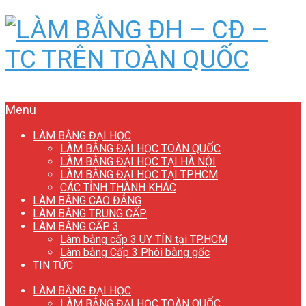
Menu
LÀM BẰNG ĐẠI HỌC
LÀM BẰNG ĐẠI HỌC TOÀN QUỐC
LÀM BẰNG ĐẠI HỌC TẠI HÀ NỘI
LÀM BẰNG ĐẠI HỌC TẠI TP.HCM
CÁC TỈNH THÀNH KHÁC
LÀM BẰNG CAO ĐẲNG
LÀM BẰNG TRUNG CẤP
LÀM BẰNG CẤP 3
Làm bằng cấp 3 UY TÍN tại TP.HCM
Làm bằng Cấp 3 Phôi bằng gốc
TIN TỨC
LÀM BẰNG ĐẠI HỌC
LÀM BẰNG ĐẠI HỌC TOÀN QUỐC