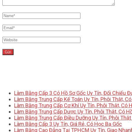
Làm Bằng Cấp 3 Có Hồ Sơ Gốc Uy Tín, Đối Chiếu 
Làm Bằng Trung Cấp Kế Toán Uy Tín, Phôi Thật, C
Làm Bằng Trung Cấp Cơ Khí Uy Tín, Phôi Thật, Có 
Làm Bằng Trung Cấp Dược Uy Tín, Phôi Thật, Có H
Làm Bằng Trung Cấp Điều Dưỡng Uy Tín, Phôi Thật
Làm Bằng Cấp 3 Uy Tín, Giá Rẻ, Có Học Bạ Gốc
Làm Bằng Cao Đẳng Tại TPHCM Uy Tín, Giao Nhan