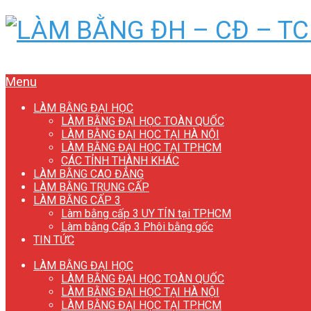
Menu
LÀM BẰNG ĐẠI HỌC
LÀM BẰNG ĐẠI HỌC TOÀN QUỐC
LÀM BẰNG ĐẠI HỌC TẠI HÀ NỘI
LÀM BẰNG ĐẠI HỌC TẠI TP.HCM
CÁC TỈNH THÀNH KHÁC
LÀM BẰNG CAO ĐẲNG
LÀM BẰNG TRUNG CẤP
LÀM BẰNG CẤP 3
Làm bằng cấp 3 UY TÍN tại TP.HCM
Làm bằng Cấp 3 Phôi bằng gốc
TIN TỨC
LÀM BẰNG ĐẠI HỌC
LÀM BẰNG ĐẠI HỌC TOÀN QUỐC
LÀM BẰNG ĐẠI HỌC TẠI HÀ NỘI
LÀM BẰNG ĐẠI HỌC TẠI TP.HCM