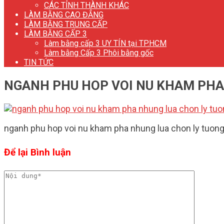
CÁC TỈNH THÀNH KHÁC
LÀM BẰNG CAO ĐẲNG
LÀM BẰNG TRUNG CẤP
LÀM BẰNG CẤP 3
Làm bằng cấp 3 UY TÍN tại TP.HCM
Làm bằng Cấp 3 Phôi bằng gốc
TIN TỨC
NGANH PHU HOP VOI NU KHAM PHA
nganh phu hop voi nu kham pha nhung lua chon ly tuo
Để lại Bình luận