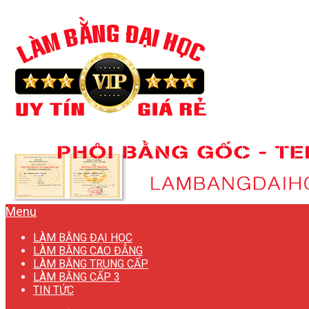
Menu
LÀM BẰNG ĐẠI HỌC
LÀM BẰNG CAO ĐẲNG
LÀM BẰNG TRUNG CẤP
LÀM BẰNG CẤP 3
TIN TỨC