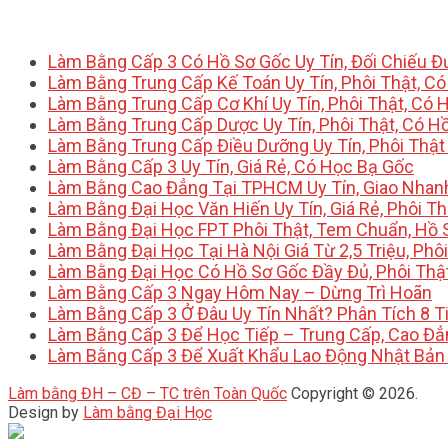
Làm Bằng Cấp 3 Có Hồ Sơ Gốc Uy Tín, Đối Chiếu 
Làm Bằng Trung Cấp Kế Toán Uy Tín, Phôi Thật, C
Làm Bằng Trung Cấp Cơ Khí Uy Tín, Phôi Thật, Có 
Làm Bằng Trung Cấp Dược Uy Tín, Phôi Thật, Có H
Làm Bằng Trung Cấp Điều Dưỡng Uy Tín, Phôi Thật
Làm Bằng Cấp 3 Uy Tín, Giá Rẻ, Có Học Bạ Gốc
Làm Bằng Cao Đẳng Tại TPHCM Uy Tín, Giao Nhan
Làm Bằng Đại Học Văn Hiến Uy Tín, Giá Rẻ, Phôi Th
Làm Bằng Đại Học FPT Phôi Thật, Tem Chuẩn, Hồ 
Làm Bằng Đại Học Tại Hà Nội Giá Từ 2,5 Triệu, Phô
Làm Bằng Đại Học Có Hồ Sơ Gốc Đầy Đủ, Phôi Thậ
Làm Bằng Cấp 3 Ngay Hôm Nay – Dừng Trì Hoãn
Làm Bằng Cấp 3 Ở Đâu Uy Tín Nhất? Phân Tích 8 T
Làm Bằng Cấp 3 Để Học Tiếp – Trung Cấp, Cao Đẳ
Làm Bằng Cấp 3 Để Xuất Khẩu Lao Động Nhật Bản
Làm bằng ĐH – CĐ – TC trên Toàn Quốc
Copyright © 2026.
Design by
Làm bằng Đại Học