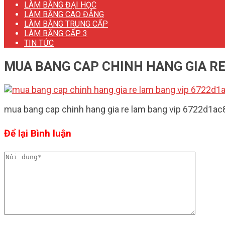
LÀM BẰNG ĐẠI HỌC
LÀM BẰNG CAO ĐẲNG
LÀM BẰNG TRUNG CẤP
LÀM BẰNG CẤP 3
TIN TỨC
MUA BANG CAP CHINH HANG GIA R
mua bang cap chinh hang gia re lam bang vip 6722d1a
Để lại Bình luận