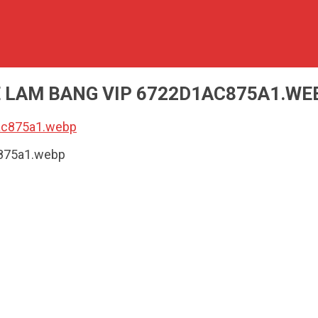
E LAM BANG VIP 6722D1AC875A1.WE
c875a1.webp