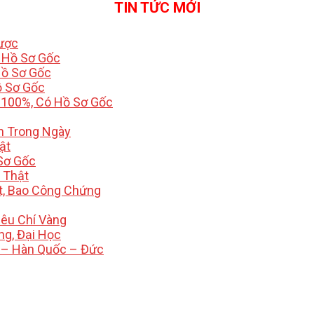
TIN TỨC MỚI
Được
ó Hồ Sơ Gốc
Hồ Sơ Gốc
ồ Sơ Gốc
 100%, Có Hồ Sơ Gốc
h Trong Ngày
ật
Sơ Gốc
i Thật
t, Bao Công Chứng
iêu Chí Vàng
ng, Đại Học
 – Hàn Quốc – Đức