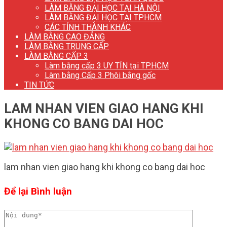
LÀM BẰNG ĐẠI HỌC TẠI HÀ NỘI
LÀM BẰNG ĐẠI HỌC TẠI TP.HCM
CÁC TỈNH THÀNH KHÁC
LÀM BẰNG CAO ĐẲNG
LÀM BẰNG TRUNG CẤP
LÀM BẰNG CẤP 3
Làm bằng cấp 3 UY TÍN tại TP.HCM
Làm bằng Cấp 3 Phôi bằng gốc
TIN TỨC
LAM NHAN VIEN GIAO HANG KHI
KHONG CO BANG DAI HOC
lam nhan vien giao hang khi khong co bang dai hoc
Để lại Bình luận