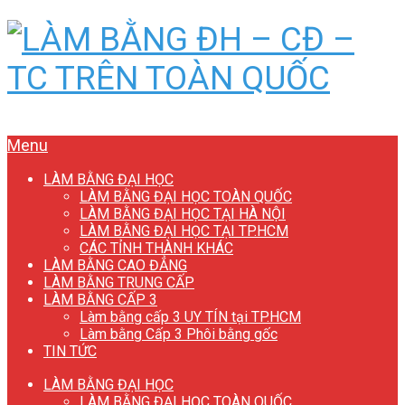
Menu
LÀM BẰNG ĐẠI HỌC
LÀM BẰNG ĐẠI HỌC TOÀN QUỐC
LÀM BẰNG ĐẠI HỌC TẠI HÀ NỘI
LÀM BẰNG ĐẠI HỌC TẠI TP.HCM
CÁC TỈNH THÀNH KHÁC
LÀM BẰNG CAO ĐẲNG
LÀM BẰNG TRUNG CẤP
LÀM BẰNG CẤP 3
Làm bằng cấp 3 UY TÍN tại TP.HCM
Làm bằng Cấp 3 Phôi bằng gốc
TIN TỨC
LÀM BẰNG ĐẠI HỌC
LÀM BẰNG ĐẠI HỌC TOÀN QUỐC