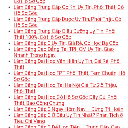
Có Hồ Sơ Gốc
Làm Bằng Trung Cấp Cơ Khí Uy Tín, Phôi Thật, Có
Hồ Sơ Gốc
Làm Bằng Trung Cấp Dược Uy Tín, Phôi Thật, Có
Hồ Sơ Gốc
Làm Bằng Trung Cấp Điều Dưỡng Uy Tín, Phôi
Thật 100%, Có Hồ Sơ Gốc
Làm Bằng Cấp 3 Uy Tín, Giá Rẻ, Có Học Bạ Gốc
Làm Bằng Cao Đẳng Tại TPHCM Uy Tín, Giao
Nhanh Trong Ngày
Làm Bằng Đại Học Văn Hiến Uy Tín, Giá Rẻ, Phôi
Thật
Làm Bằng Đại Học FPT Phôi Thật, Tem Chuẩn, Hồ
Sơ Gốc
Làm Bằng Đại Học Tại Hà Nội Giá Từ 2,5 Triệu,
Phôi Thật
Làm Bằng Đại Học Có Hồ Sơ Gốc Đầy Đủ, Phôi
Thật, Bao Công Chứng
Làm Bằng Cấp 3 Ngay Hôm Nay – Dừng Trì Hoãn
Làm Bằng Cấp 3 Ở Đâu Uy Tín Nhất? Phân Tích 8
Tiêu Chí Vàng
Làm Bằng Cấp 3 Để Học Tiếp – Trung Cấp, Cao