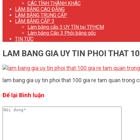
CÁC TỈNH THÀNH KHÁC
LÀM BẰNG CAO ĐẲNG
LÀM BẰNG TRUNG CẤP
LÀM BẰNG CẤP 3
Làm bằng cấp 3 UY TÍN tại TP.HCM
Làm bằng Cấp 3 Phôi bằng gốc
TIN TỨC
LAM BANG GIA UY TIN PHOI THAT 
lam bang gia uy tin phoi that 100 gia re tam quan tro
Để lại Bình luận