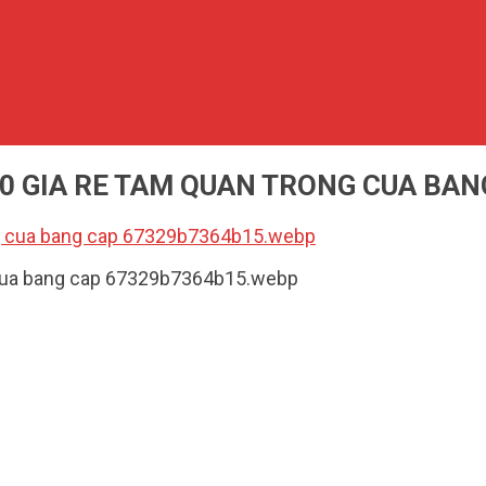
100 GIA RE TAM QUAN TRONG CUA BA
ng cua bang cap 67329b7364b15.webp