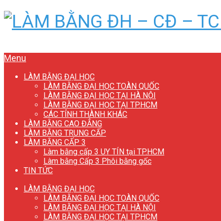
Menu
LÀM BẰNG ĐẠI HỌC
LÀM BẰNG ĐẠI HỌC TOÀN QUỐC
LÀM BẰNG ĐẠI HỌC TẠI HÀ NỘI
LÀM BẰNG ĐẠI HỌC TẠI TP.HCM
CÁC TỈNH THÀNH KHÁC
LÀM BẰNG CAO ĐẲNG
LÀM BẰNG TRUNG CẤP
LÀM BẰNG CẤP 3
Làm bằng cấp 3 UY TÍN tại TP.HCM
Làm bằng Cấp 3 Phôi bằng gốc
TIN TỨC
LÀM BẰNG ĐẠI HỌC
LÀM BẰNG ĐẠI HỌC TOÀN QUỐC
LÀM BẰNG ĐẠI HỌC TẠI HÀ NỘI
LÀM BẰNG ĐẠI HỌC TẠI TP.HCM