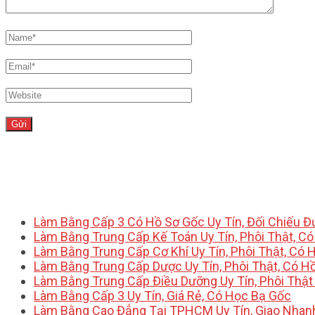
Làm Bằng Cấp 3 Có Hồ Sơ Gốc Uy Tín, Đối Chiếu 
Làm Bằng Trung Cấp Kế Toán Uy Tín, Phôi Thật, C
Làm Bằng Trung Cấp Cơ Khí Uy Tín, Phôi Thật, Có 
Làm Bằng Trung Cấp Dược Uy Tín, Phôi Thật, Có H
Làm Bằng Trung Cấp Điều Dưỡng Uy Tín, Phôi Thật
Làm Bằng Cấp 3 Uy Tín, Giá Rẻ, Có Học Bạ Gốc
Làm Bằng Cao Đẳng Tại TPHCM Uy Tín, Giao Nhan