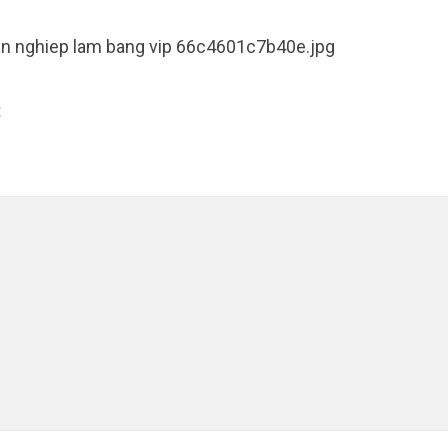
en nghiep lam bang vip 66c4601c7b40e.jpg
t