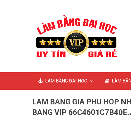
LÀM BẰNG ĐẠI HỌC
LÀM BẰN
LAM BANG GIA PHU HOP NH
BANG VIP 66C4601C7B40E.