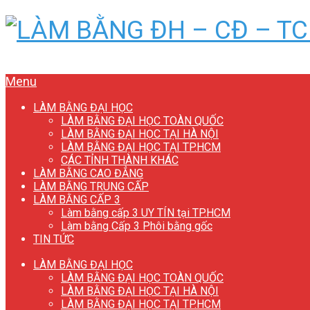
Menu
LÀM BẰNG ĐẠI HỌC
LÀM BẰNG ĐẠI HỌC TOÀN QUỐC
LÀM BẰNG ĐẠI HỌC TẠI HÀ NỘI
LÀM BẰNG ĐẠI HỌC TẠI TP.HCM
CÁC TỈNH THÀNH KHÁC
LÀM BẰNG CAO ĐẲNG
LÀM BẰNG TRUNG CẤP
LÀM BẰNG CẤP 3
Làm bằng cấp 3 UY TÍN tại TP.HCM
Làm bằng Cấp 3 Phôi bằng gốc
TIN TỨC
LÀM BẰNG ĐẠI HỌC
LÀM BẰNG ĐẠI HỌC TOÀN QUỐC
LÀM BẰNG ĐẠI HỌC TẠI HÀ NỘI
LÀM BẰNG ĐẠI HỌC TẠI TP.HCM