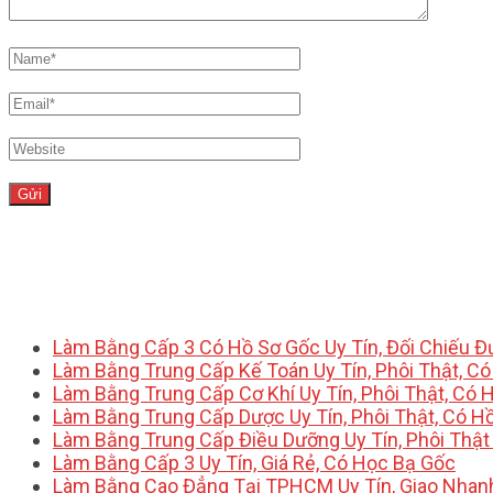
Làm Bằng Cấp 3 Có Hồ Sơ Gốc Uy Tín, Đối Chiếu 
Làm Bằng Trung Cấp Kế Toán Uy Tín, Phôi Thật, C
Làm Bằng Trung Cấp Cơ Khí Uy Tín, Phôi Thật, Có 
Làm Bằng Trung Cấp Dược Uy Tín, Phôi Thật, Có H
Làm Bằng Trung Cấp Điều Dưỡng Uy Tín, Phôi Thật
Làm Bằng Cấp 3 Uy Tín, Giá Rẻ, Có Học Bạ Gốc
Làm Bằng Cao Đẳng Tại TPHCM Uy Tín, Giao Nhan