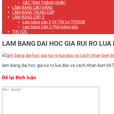
CÁC TỈNH THÀNH KHÁC
LÀM BẰNG CAO ĐẲNG
LÀM BẰNG TRUNG CẤP
LÀM BẰNG CẤP 3
Làm bằng cấp 3 UY TÍN tại TP.HCM
Làm bằng Cấp 3 Phôi bằng gốc
TIN TỨC
LAM BANG DAI HOC GIA RUI RO LUA
lam bang dai hoc gia rui ro lua dao va cach nhan biet 
Để lại Bình luận