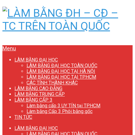
Menu
LÀM BẰNG ĐẠI HỌC
LÀM BẰNG ĐẠI HỌC TOÀN QUỐC
LÀM BẰNG ĐẠI HỌC TẠI HÀ NỘI
LÀM BẰNG ĐẠI HỌC TẠI TP.HCM
CÁC TỈNH THÀNH KHÁC
LÀM BẰNG CAO ĐẲNG
LÀM BẰNG TRUNG CẤP
LÀM BẰNG CẤP 3
Làm bằng cấp 3 UY TÍN tại TP.HCM
Làm bằng Cấp 3 Phôi bằng gốc
TIN TỨC
LÀM BẰNG ĐẠI HỌC
LÀM BẰNG ĐẠI HỌC TOÀN QUỐC