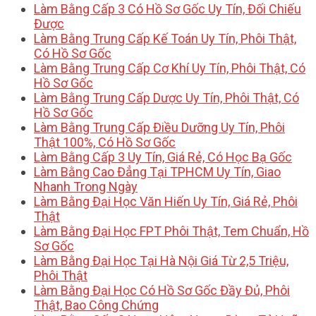
Làm Bằng Cấp 3 Có Hồ Sơ Gốc Uy Tín, Đối Chiếu
Được
Làm Bằng Trung Cấp Kế Toán Uy Tín, Phôi Thật,
Có Hồ Sơ Gốc
Làm Bằng Trung Cấp Cơ Khí Uy Tín, Phôi Thật, Có
Hồ Sơ Gốc
Làm Bằng Trung Cấp Dược Uy Tín, Phôi Thật, Có
Hồ Sơ Gốc
Làm Bằng Trung Cấp Điều Dưỡng Uy Tín, Phôi
Thật 100%, Có Hồ Sơ Gốc
Làm Bằng Cấp 3 Uy Tín, Giá Rẻ, Có Học Bạ Gốc
Làm Bằng Cao Đẳng Tại TPHCM Uy Tín, Giao
Nhanh Trong Ngày
Làm Bằng Đại Học Văn Hiến Uy Tín, Giá Rẻ, Phôi
Thật
Làm Bằng Đại Học FPT Phôi Thật, Tem Chuẩn, Hồ
Sơ Gốc
Làm Bằng Đại Học Tại Hà Nội Giá Từ 2,5 Triệu,
Phôi Thật
Làm Bằng Đại Học Có Hồ Sơ Gốc Đầy Đủ, Phôi
Thật, Bao Công Chứng