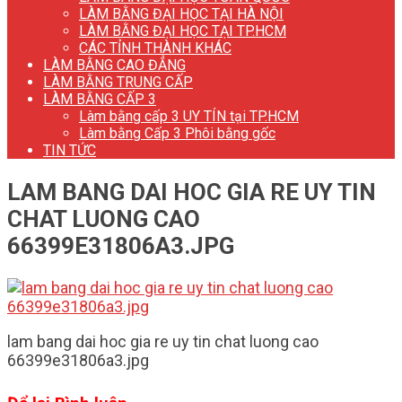
LÀM BẰNG ĐẠI HỌC TẠI HÀ NỘI
LÀM BẰNG ĐẠI HỌC TẠI TP.HCM
CÁC TỈNH THÀNH KHÁC
LÀM BẰNG CAO ĐẲNG
LÀM BẰNG TRUNG CẤP
LÀM BẰNG CẤP 3
Làm bằng cấp 3 UY TÍN tại TP.HCM
Làm bằng Cấp 3 Phôi bằng gốc
TIN TỨC
LAM BANG DAI HOC GIA RE UY TIN
CHAT LUONG CAO
66399E31806A3.JPG
lam bang dai hoc gia re uy tin chat luong cao
66399e31806a3.jpg