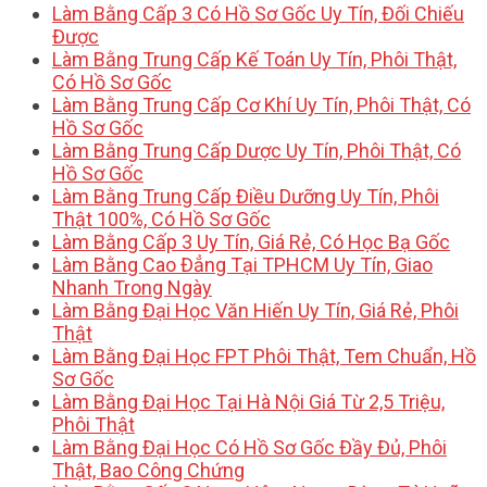
Làm Bằng Cấp 3 Có Hồ Sơ Gốc Uy Tín, Đối Chiếu
Được
Làm Bằng Trung Cấp Kế Toán Uy Tín, Phôi Thật,
Có Hồ Sơ Gốc
Làm Bằng Trung Cấp Cơ Khí Uy Tín, Phôi Thật, Có
Hồ Sơ Gốc
Làm Bằng Trung Cấp Dược Uy Tín, Phôi Thật, Có
Hồ Sơ Gốc
Làm Bằng Trung Cấp Điều Dưỡng Uy Tín, Phôi
Thật 100%, Có Hồ Sơ Gốc
Làm Bằng Cấp 3 Uy Tín, Giá Rẻ, Có Học Bạ Gốc
Làm Bằng Cao Đẳng Tại TPHCM Uy Tín, Giao
Nhanh Trong Ngày
Làm Bằng Đại Học Văn Hiến Uy Tín, Giá Rẻ, Phôi
Thật
Làm Bằng Đại Học FPT Phôi Thật, Tem Chuẩn, Hồ
Sơ Gốc
Làm Bằng Đại Học Tại Hà Nội Giá Từ 2,5 Triệu,
Phôi Thật
Làm Bằng Đại Học Có Hồ Sơ Gốc Đầy Đủ, Phôi
Thật, Bao Công Chứng