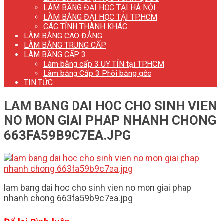
LÀM BẰNG ĐẠI HỌC TẠI HÀ NỘI
LÀM BẰNG ĐẠI HỌC TẠI TP.HCM
CÁC TỈNH THÀNH KHÁC
LÀM BẰNG CAO ĐẲNG
LÀM BẰNG TRUNG CẤP
LÀM BẰNG CẤP 3
Làm bằng cấp 3 UY TÍN tại TP.HCM
Làm bằng Cấp 3 Phôi bằng gốc
TIN TỨC
LAM BANG DAI HOC CHO SINH VIEN
NO MON GIAI PHAP NHANH CHONG
663FA59B9C7EA.JPG
lam bang dai hoc cho sinh vien no mon giai phap
nhanh chong 663fa59b9c7ea.jpg