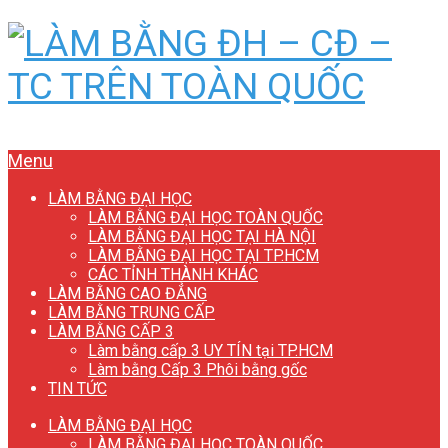
Menu
LÀM BẰNG ĐẠI HỌC
LÀM BẰNG ĐẠI HỌC TOÀN QUỐC
LÀM BẰNG ĐẠI HỌC TẠI HÀ NỘI
LÀM BẰNG ĐẠI HỌC TẠI TP.HCM
CÁC TỈNH THÀNH KHÁC
LÀM BẰNG CAO ĐẲNG
LÀM BẰNG TRUNG CẤP
LÀM BẰNG CẤP 3
Làm bằng cấp 3 UY TÍN tại TP.HCM
Làm bằng Cấp 3 Phôi bằng gốc
TIN TỨC
LÀM BẰNG ĐẠI HỌC
LÀM BẰNG ĐẠI HỌC TOÀN QUỐC