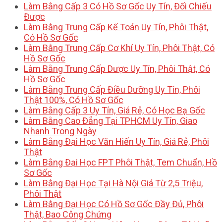
Làm Bằng Cấp 3 Có Hồ Sơ Gốc Uy Tín, Đối Chiếu
Được
Làm Bằng Trung Cấp Kế Toán Uy Tín, Phôi Thật,
Có Hồ Sơ Gốc
Làm Bằng Trung Cấp Cơ Khí Uy Tín, Phôi Thật, Có
Hồ Sơ Gốc
Làm Bằng Trung Cấp Dược Uy Tín, Phôi Thật, Có
Hồ Sơ Gốc
Làm Bằng Trung Cấp Điều Dưỡng Uy Tín, Phôi
Thật 100%, Có Hồ Sơ Gốc
Làm Bằng Cấp 3 Uy Tín, Giá Rẻ, Có Học Bạ Gốc
Làm Bằng Cao Đẳng Tại TPHCM Uy Tín, Giao
Nhanh Trong Ngày
Làm Bằng Đại Học Văn Hiến Uy Tín, Giá Rẻ, Phôi
Thật
Làm Bằng Đại Học FPT Phôi Thật, Tem Chuẩn, Hồ
Sơ Gốc
Làm Bằng Đại Học Tại Hà Nội Giá Từ 2,5 Triệu,
Phôi Thật
Làm Bằng Đại Học Có Hồ Sơ Gốc Đầy Đủ, Phôi
Thật, Bao Công Chứng