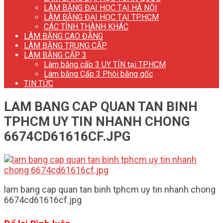
LÀM BẰNG ĐẠI HỌC TẠI HÀ NỘI
LÀM BẰNG ĐẠI HỌC TẠI TP.HCM
CÁC TỈNH THÀNH KHÁC
LÀM BẰNG CAO ĐẲNG
LÀM BẰNG TRUNG CẤP
LÀM BẰNG CẤP 3
Làm bằng cấp 3 UY TÍN tại TP.HCM
Làm bằng Cấp 3 Phôi bằng gốc
TIN TỨC
LAM BANG CAP QUAN TAN BINH
TPHCM UY TIN NHANH CHONG
6674CD61616CF.JPG
lam bang cap quan tan binh tphcm uy tin nhanh chong
6674cd61616cf.jpg