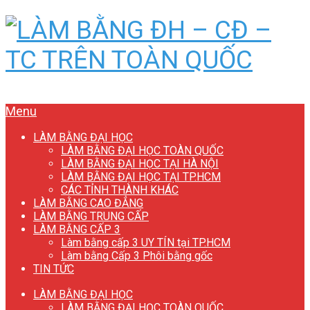
Menu
LÀM BẰNG ĐẠI HỌC
LÀM BẰNG ĐẠI HỌC TOÀN QUỐC
LÀM BẰNG ĐẠI HỌC TẠI HÀ NỘI
LÀM BẰNG ĐẠI HỌC TẠI TP.HCM
CÁC TỈNH THÀNH KHÁC
LÀM BẰNG CAO ĐẲNG
LÀM BẰNG TRUNG CẤP
LÀM BẰNG CẤP 3
Làm bằng cấp 3 UY TÍN tại TP.HCM
Làm bằng Cấp 3 Phôi bằng gốc
TIN TỨC
LÀM BẰNG ĐẠI HỌC
LÀM BẰNG ĐẠI HỌC TOÀN QUỐC