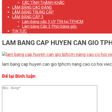
CÁC TỈNH THÀNH KHÁC
LÀM BẰNG CAO ĐẲNG
LÀM BẰNG TRUNG CẤP
LÀM BẰNG CẤP 3
Làm bằng cấp 3 UY TÍN tại TP.HCM
Làm bằng Cấp 3 Phôi bằng gốc
TIN TỨC
LAM BANG CAP HUYEN CAN GIO TPH
lam bang cap huyen can gio tphcm nang cao co hoi vi
Để lại Bình luận