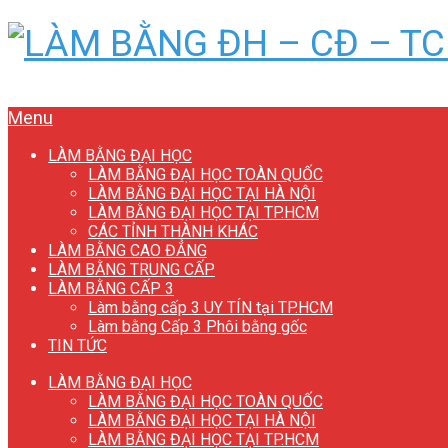
Menu
LÀM BẰNG ĐẠI HỌC
LÀM BẰNG ĐẠI HỌC TOÀN QUỐC
LÀM BẰNG ĐẠI HỌC TẠI HÀ NỘI
LÀM BẰNG ĐẠI HỌC TẠI TP.HCM
CÁC TỈNH THÀNH KHÁC
LÀM BẰNG CAO ĐẲNG
LÀM BẰNG TRUNG CẤP
LÀM BẰNG CẤP 3
Làm bằng cấp 3 UY TÍN tại TP.HCM
Làm bằng Cấp 3 Phôi bằng gốc
TIN TỨC
LÀM BẰNG ĐẠI HỌC
LÀM BẰNG ĐẠI HỌC TOÀN QUỐC
LÀM BẰNG ĐẠI HỌC TẠI HÀ NỘI
LÀM BẰNG ĐẠI HỌC TẠI TP.HCM