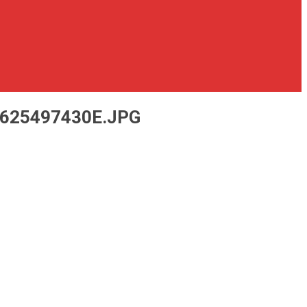
7625497430E.JPG