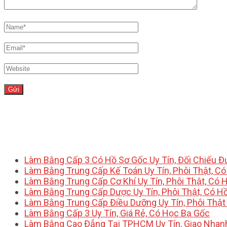
Làm Bằng Cấp 3 Có Hồ Sơ Gốc Uy Tín, Đối Chiếu 
Làm Bằng Trung Cấp Kế Toán Uy Tín, Phôi Thật, C
Làm Bằng Trung Cấp Cơ Khí Uy Tín, Phôi Thật, Có 
Làm Bằng Trung Cấp Dược Uy Tín, Phôi Thật, Có H
Làm Bằng Trung Cấp Điều Dưỡng Uy Tín, Phôi Thật
Làm Bằng Cấp 3 Uy Tín, Giá Rẻ, Có Học Bạ Gốc
Làm Bằng Cao Đẳng Tại TPHCM Uy Tín, Giao Nhan