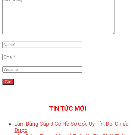
TIN TỨC MỚI
Làm Bằng Cấp 3 Có Hồ Sơ Gốc Uy Tín, Đối Chiếu
Được