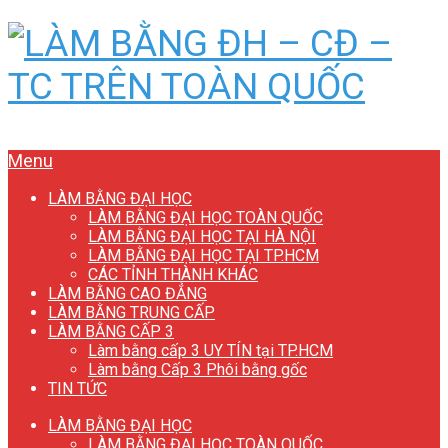
Menu
LÀM BẰNG ĐẠI HỌC
LÀM BẰNG ĐẠI HỌC TOÀN QUỐC
LÀM BẰNG ĐẠI HỌC TẠI HÀ NỘI
LÀM BẰNG ĐẠI HỌC TẠI TP.HCM
CÁC TỈNH THÀNH KHÁC
LÀM BẰNG CAO ĐẲNG
LÀM BẰNG TRUNG CẤP
LÀM BẰNG CẤP 3
Làm bằng cấp 3 UY TÍN tại TP.HCM
Làm bằng Cấp 3 Phôi bằng gốc
TIN TỨC
LÀM BẰNG ĐẠI HỌC
LÀM BẰNG ĐẠI HỌC TOÀN QUỐC