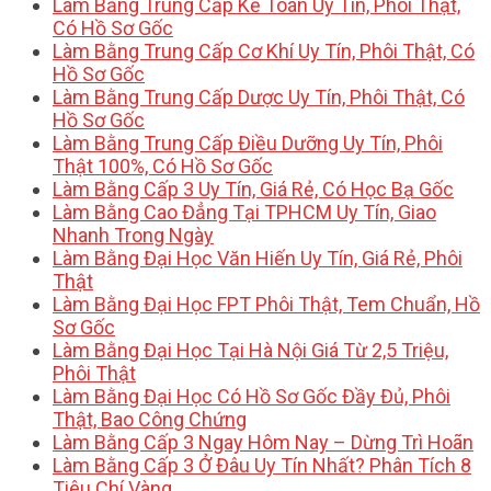
Làm Bằng Trung Cấp Kế Toán Uy Tín, Phôi Thật,
Có Hồ Sơ Gốc
Làm Bằng Trung Cấp Cơ Khí Uy Tín, Phôi Thật, Có
Hồ Sơ Gốc
Làm Bằng Trung Cấp Dược Uy Tín, Phôi Thật, Có
Hồ Sơ Gốc
Làm Bằng Trung Cấp Điều Dưỡng Uy Tín, Phôi
Thật 100%, Có Hồ Sơ Gốc
Làm Bằng Cấp 3 Uy Tín, Giá Rẻ, Có Học Bạ Gốc
Làm Bằng Cao Đẳng Tại TPHCM Uy Tín, Giao
Nhanh Trong Ngày
Làm Bằng Đại Học Văn Hiến Uy Tín, Giá Rẻ, Phôi
Thật
Làm Bằng Đại Học FPT Phôi Thật, Tem Chuẩn, Hồ
Sơ Gốc
Làm Bằng Đại Học Tại Hà Nội Giá Từ 2,5 Triệu,
Phôi Thật
Làm Bằng Đại Học Có Hồ Sơ Gốc Đầy Đủ, Phôi
Thật, Bao Công Chứng
Làm Bằng Cấp 3 Ngay Hôm Nay – Dừng Trì Hoãn
Làm Bằng Cấp 3 Ở Đâu Uy Tín Nhất? Phân Tích 8
Tiêu Chí Vàng