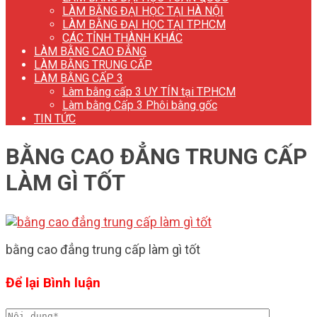
LÀM BẰNG ĐẠI HỌC TẠI HÀ NỘI
LÀM BẰNG ĐẠI HỌC TẠI TP.HCM
CÁC TỈNH THÀNH KHÁC
LÀM BẰNG CAO ĐẲNG
LÀM BẰNG TRUNG CẤP
LÀM BẰNG CẤP 3
Làm bằng cấp 3 UY TÍN tại TP.HCM
Làm bằng Cấp 3 Phôi bằng gốc
TIN TỨC
BẰNG CAO ĐẲNG TRUNG CẤP
LÀM GÌ TỐT
bằng cao đẳng trung cấp làm gì tốt
Để lại Bình luận