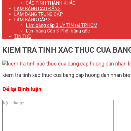
CÁC TỈNH THÀNH KHÁC
LÀM BẰNG CAO ĐẲNG
LÀM BẰNG TRUNG CẤP
LÀM BẰNG CẤP 3
Làm bằng cấp 3 UY TÍN tại TP.HCM
Làm bằng Cấp 3 Phôi bằng gốc
TIN TỨC
KIEM TRA TINH XAC THUC CUA BAN
kiem tra tinh xac thuc cua bang cap huong dan nhan b
Để lại Bình luận