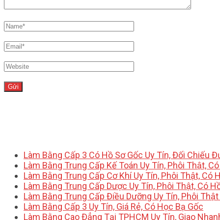
Làm Bằng Cấp 3 Có Hồ Sơ Gốc Uy Tín, Đối Chiếu 
Làm Bằng Trung Cấp Kế Toán Uy Tín, Phôi Thật, C
Làm Bằng Trung Cấp Cơ Khí Uy Tín, Phôi Thật, Có 
Làm Bằng Trung Cấp Dược Uy Tín, Phôi Thật, Có H
Làm Bằng Trung Cấp Điều Dưỡng Uy Tín, Phôi Thật
Làm Bằng Cấp 3 Uy Tín, Giá Rẻ, Có Học Bạ Gốc
Làm Bằng Cao Đẳng Tại TPHCM Uy Tín, Giao Nhan