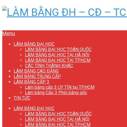
Menu
LÀM BẰNG ĐẠI HỌC
LÀM BẰNG ĐẠI HỌC TOÀN QUỐC
LÀM BẰNG ĐẠI HỌC TẠI HÀ NỘI
LÀM BẰNG ĐẠI HỌC TẠI TP.HCM
CÁC TỈNH THÀNH KHÁC
LÀM BẰNG CAO ĐẲNG
LÀM BẰNG TRUNG CẤP
LÀM BẰNG CẤP 3
Làm bằng cấp 3 UY TÍN tại TP.HCM
Làm bằng Cấp 3 Phôi bằng gốc
TIN TỨC
LÀM BẰNG ĐẠI HỌC
LÀM BẰNG ĐẠI HỌC TOÀN QUỐC
LÀM BẰNG ĐẠI HỌC TẠI HÀ NỘI
LÀM BẰNG ĐẠI HỌC TẠI TP.HCM