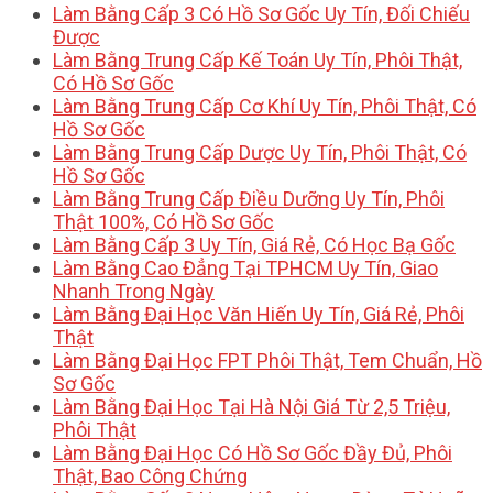
Làm Bằng Cấp 3 Có Hồ Sơ Gốc Uy Tín, Đối Chiếu
Được
Làm Bằng Trung Cấp Kế Toán Uy Tín, Phôi Thật,
Có Hồ Sơ Gốc
Làm Bằng Trung Cấp Cơ Khí Uy Tín, Phôi Thật, Có
Hồ Sơ Gốc
Làm Bằng Trung Cấp Dược Uy Tín, Phôi Thật, Có
Hồ Sơ Gốc
Làm Bằng Trung Cấp Điều Dưỡng Uy Tín, Phôi
Thật 100%, Có Hồ Sơ Gốc
Làm Bằng Cấp 3 Uy Tín, Giá Rẻ, Có Học Bạ Gốc
Làm Bằng Cao Đẳng Tại TPHCM Uy Tín, Giao
Nhanh Trong Ngày
Làm Bằng Đại Học Văn Hiến Uy Tín, Giá Rẻ, Phôi
Thật
Làm Bằng Đại Học FPT Phôi Thật, Tem Chuẩn, Hồ
Sơ Gốc
Làm Bằng Đại Học Tại Hà Nội Giá Từ 2,5 Triệu,
Phôi Thật
Làm Bằng Đại Học Có Hồ Sơ Gốc Đầy Đủ, Phôi
Thật, Bao Công Chứng