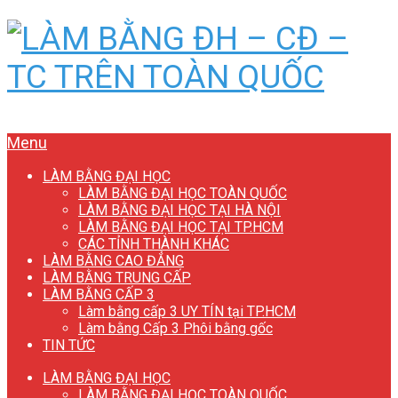
Menu
LÀM BẰNG ĐẠI HỌC
LÀM BẰNG ĐẠI HỌC TOÀN QUỐC
LÀM BẰNG ĐẠI HỌC TẠI HÀ NỘI
LÀM BẰNG ĐẠI HỌC TẠI TP.HCM
CÁC TỈNH THÀNH KHÁC
LÀM BẰNG CAO ĐẲNG
LÀM BẰNG TRUNG CẤP
LÀM BẰNG CẤP 3
Làm bằng cấp 3 UY TÍN tại TP.HCM
Làm bằng Cấp 3 Phôi bằng gốc
TIN TỨC
LÀM BẰNG ĐẠI HỌC
LÀM BẰNG ĐẠI HỌC TOÀN QUỐC