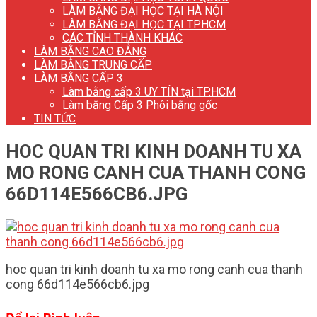
LÀM BẰNG ĐẠI HỌC TẠI HÀ NỘI
LÀM BẰNG ĐẠI HỌC TẠI TP.HCM
CÁC TỈNH THÀNH KHÁC
LÀM BẰNG CAO ĐẲNG
LÀM BẰNG TRUNG CẤP
LÀM BẰNG CẤP 3
Làm bằng cấp 3 UY TÍN tại TP.HCM
Làm bằng Cấp 3 Phôi bằng gốc
TIN TỨC
HOC QUAN TRI KINH DOANH TU XA
MO RONG CANH CUA THANH CONG
66D114E566CB6.JPG
hoc quan tri kinh doanh tu xa mo rong canh cua thanh
cong 66d114e566cb6.jpg