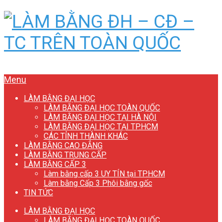
Menu
LÀM BẰNG ĐẠI HỌC
LÀM BẰNG ĐẠI HỌC TOÀN QUỐC
LÀM BẰNG ĐẠI HỌC TẠI HÀ NỘI
LÀM BẰNG ĐẠI HỌC TẠI TP.HCM
CÁC TỈNH THÀNH KHÁC
LÀM BẰNG CAO ĐẲNG
LÀM BẰNG TRUNG CẤP
LÀM BẰNG CẤP 3
Làm bằng cấp 3 UY TÍN tại TP.HCM
Làm bằng Cấp 3 Phôi bằng gốc
TIN TỨC
LÀM BẰNG ĐẠI HỌC
LÀM BẰNG ĐẠI HỌC TOÀN QUỐC