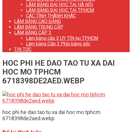
LÀM BẰNG ĐẠI HỌC TẠI HÀ NỘI
LÀM BẰNG ĐẠI HỌC TẠI TP.HCM
CÁC TỈNH THÀNH KHÁC
LÀM BẰNG CAO ĐẲNG
LÀM BẰNG TRUNG CẤP
LÀM BẰNG CẤP 3
Làm bằng cấp 3 UY TÍN tại TP.HCM
Làm bằng Cấp 3 Phôi bằng gốc
TIN TỨC
HOC PHI HE DAO TAO TU XA DAI
HOC MO TPHCM
6718398DE2AED.WEBP
hoc phi he dao tao tu xa dai hoc mo tphcm
6718398de2aed.webp