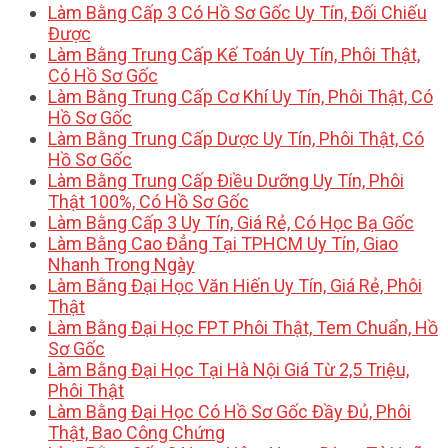
Làm Bằng Cấp 3 Có Hồ Sơ Gốc Uy Tín, Đối Chiếu
Được
Làm Bằng Trung Cấp Kế Toán Uy Tín, Phôi Thật,
Có Hồ Sơ Gốc
Làm Bằng Trung Cấp Cơ Khí Uy Tín, Phôi Thật, Có
Hồ Sơ Gốc
Làm Bằng Trung Cấp Dược Uy Tín, Phôi Thật, Có
Hồ Sơ Gốc
Làm Bằng Trung Cấp Điều Dưỡng Uy Tín, Phôi
Thật 100%, Có Hồ Sơ Gốc
Làm Bằng Cấp 3 Uy Tín, Giá Rẻ, Có Học Bạ Gốc
Làm Bằng Cao Đẳng Tại TPHCM Uy Tín, Giao
Nhanh Trong Ngày
Làm Bằng Đại Học Văn Hiến Uy Tín, Giá Rẻ, Phôi
Thật
Làm Bằng Đại Học FPT Phôi Thật, Tem Chuẩn, Hồ
Sơ Gốc
Làm Bằng Đại Học Tại Hà Nội Giá Từ 2,5 Triệu,
Phôi Thật
Làm Bằng Đại Học Có Hồ Sơ Gốc Đầy Đủ, Phôi
Thật, Bao Công Chứng