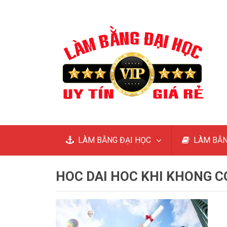
LÀM BẰNG ĐẠI HỌC
LÀM BẰN
HOC DAI HOC KHI KHONG C