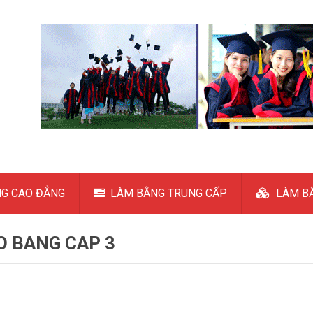
G CAO ĐẲNG
LÀM BẰNG TRUNG CẤP
LÀM BẰ
O BANG CAP 3