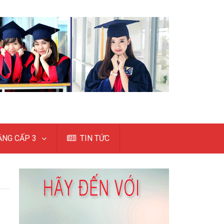
NG CẤP 3
TIN TỨC