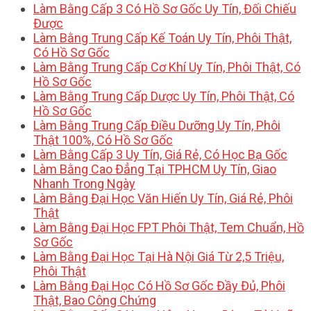
Làm Bằng Cấp 3 Có Hồ Sơ Gốc Uy Tín, Đối Chiếu
Được
Làm Bằng Trung Cấp Kế Toán Uy Tín, Phôi Thật,
Có Hồ Sơ Gốc
Làm Bằng Trung Cấp Cơ Khí Uy Tín, Phôi Thật, Có
Hồ Sơ Gốc
Làm Bằng Trung Cấp Dược Uy Tín, Phôi Thật, Có
Hồ Sơ Gốc
Làm Bằng Trung Cấp Điều Dưỡng Uy Tín, Phôi
Thật 100%, Có Hồ Sơ Gốc
Làm Bằng Cấp 3 Uy Tín, Giá Rẻ, Có Học Bạ Gốc
Làm Bằng Cao Đẳng Tại TPHCM Uy Tín, Giao
Nhanh Trong Ngày
Làm Bằng Đại Học Văn Hiến Uy Tín, Giá Rẻ, Phôi
Thật
Làm Bằng Đại Học FPT Phôi Thật, Tem Chuẩn, Hồ
Sơ Gốc
Làm Bằng Đại Học Tại Hà Nội Giá Từ 2,5 Triệu,
Phôi Thật
Làm Bằng Đại Học Có Hồ Sơ Gốc Đầy Đủ, Phôi
Thật, Bao Công Chứng