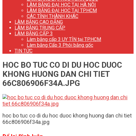
LÀM BẰNG ĐẠI HỌC TẠI HÀ NỘI
LÀM BẰNG ĐẠI HỌC TẠI TP.HCM
CÁC TỈNH THÀNH KHÁC
LÀM BẰNG CAO ĐẲNG
LÀM BẰNG TRUNG CẤP
LÀM BẰNG CẤP 3
Làm bằng cấp 3 UY TÍN tại TP.HCM
Làm bằng Cấp 3 Phôi bằng gốc
TIN TỨC
HOC BO TUC CO DI DU HOC DUOC
KHONG HUONG DAN CHI TIET
66C806906F34A.JPG
hoc bo tuc co di du hoc duoc khong huong dan chi tiet
66c806906f34a.jpg