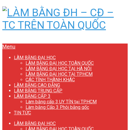
Menu
LÀM BẰNG ĐẠI HỌC
LÀM BẰNG ĐẠI HỌC TOÀN QUỐC
LÀM BẰNG ĐẠI HỌC TẠI HÀ NỘI
LÀM BẰNG ĐẠI HỌC TẠI TP.HCM
CÁC TỈNH THÀNH KHÁC
LÀM BẰNG CAO ĐẲNG
LÀM BẰNG TRUNG CẤP
LÀM BẰNG CẤP 3
Làm bằng cấp 3 UY TÍN tại TP.HCM
Làm bằng Cấp 3 Phôi bằng gốc
TIN TỨC
LÀM BẰNG ĐẠI HỌC
LÀM BẰNG ĐẠI HỌC TOÀN QUỐC