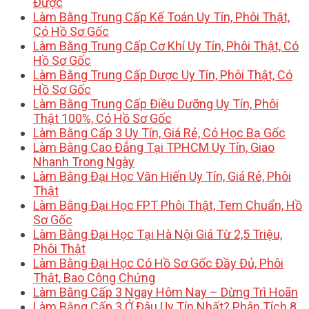
Được
Làm Bằng Trung Cấp Kế Toán Uy Tín, Phôi Thật,
Có Hồ Sơ Gốc
Làm Bằng Trung Cấp Cơ Khí Uy Tín, Phôi Thật, Có
Hồ Sơ Gốc
Làm Bằng Trung Cấp Dược Uy Tín, Phôi Thật, Có
Hồ Sơ Gốc
Làm Bằng Trung Cấp Điều Dưỡng Uy Tín, Phôi
Thật 100%, Có Hồ Sơ Gốc
Làm Bằng Cấp 3 Uy Tín, Giá Rẻ, Có Học Bạ Gốc
Làm Bằng Cao Đẳng Tại TPHCM Uy Tín, Giao
Nhanh Trong Ngày
Làm Bằng Đại Học Văn Hiến Uy Tín, Giá Rẻ, Phôi
Thật
Làm Bằng Đại Học FPT Phôi Thật, Tem Chuẩn, Hồ
Sơ Gốc
Làm Bằng Đại Học Tại Hà Nội Giá Từ 2,5 Triệu,
Phôi Thật
Làm Bằng Đại Học Có Hồ Sơ Gốc Đầy Đủ, Phôi
Thật, Bao Công Chứng
Làm Bằng Cấp 3 Ngay Hôm Nay – Dừng Trì Hoãn
Làm Bằng Cấp 3 Ở Đâu Uy Tín Nhất? Phân Tích 8