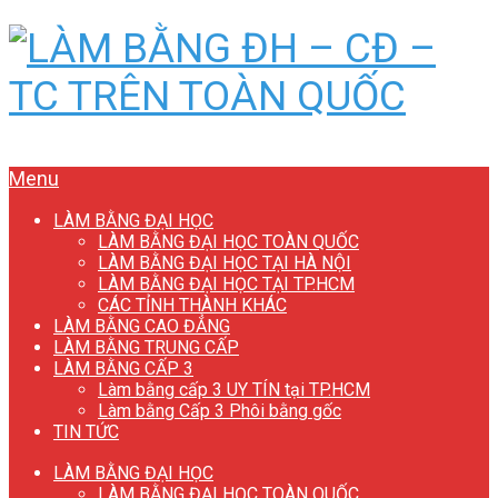
Menu
LÀM BẰNG ĐẠI HỌC
LÀM BẰNG ĐẠI HỌC TOÀN QUỐC
LÀM BẰNG ĐẠI HỌC TẠI HÀ NỘI
LÀM BẰNG ĐẠI HỌC TẠI TP.HCM
CÁC TỈNH THÀNH KHÁC
LÀM BẰNG CAO ĐẲNG
LÀM BẰNG TRUNG CẤP
LÀM BẰNG CẤP 3
Làm bằng cấp 3 UY TÍN tại TP.HCM
Làm bằng Cấp 3 Phôi bằng gốc
TIN TỨC
LÀM BẰNG ĐẠI HỌC
LÀM BẰNG ĐẠI HỌC TOÀN QUỐC