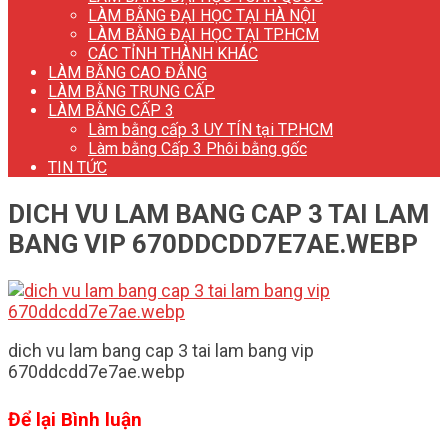
LÀM BẰNG ĐẠI HỌC TẠI HÀ NỘI
LÀM BẰNG ĐẠI HỌC TẠI TP.HCM
CÁC TỈNH THÀNH KHÁC
LÀM BẰNG CAO ĐẲNG
LÀM BẰNG TRUNG CẤP
LÀM BẰNG CẤP 3
Làm bằng cấp 3 UY TÍN tại TP.HCM
Làm bằng Cấp 3 Phôi bằng gốc
TIN TỨC
DICH VU LAM BANG CAP 3 TAI LAM
BANG VIP 670DDCDD7E7AE.WEBP
dich vu lam bang cap 3 tai lam bang vip
670ddcdd7e7ae.webp
Để lại Bình luận