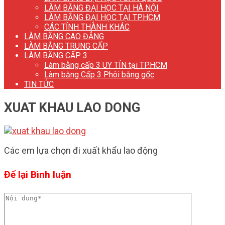
LÀM BẰNG ĐẠI HỌC TẠI HÀ NỘI
LÀM BẰNG ĐẠI HỌC TẠI TP.HCM
CÁC TỈNH THÀNH KHÁC
LÀM BẰNG CAO ĐẲNG
LÀM BẰNG TRUNG CẤP
LÀM BẰNG CẤP 3
Làm bằng cấp 3 UY TÍN tại TP.HCM
Làm bằng Cấp 3 Phôi bằng gốc
TIN TỨC
XUAT KHAU LAO DONG
Các em lựa chọn đi xuất khẩu lao động
Để lại Bình luận