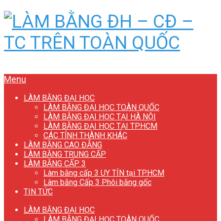
Menu
LÀM BẰNG ĐẠI HỌC
LÀM BẰNG ĐẠI HỌC TOÀN QUỐC
LÀM BẰNG ĐẠI HỌC TẠI HÀ NỘI
LÀM BẰNG ĐẠI HỌC TẠI TP.HCM
CÁC TỈNH THÀNH KHÁC
LÀM BẰNG CAO ĐẲNG
LÀM BẰNG TRUNG CẤP
LÀM BẰNG CẤP 3
Làm bằng cấp 3 UY TÍN tại TP.HCM
Làm bằng Cấp 3 Phôi bằng gốc
TIN TỨC
LÀM BẰNG ĐẠI HỌC
LÀM BẰNG ĐẠI HỌC TOÀN QUỐC