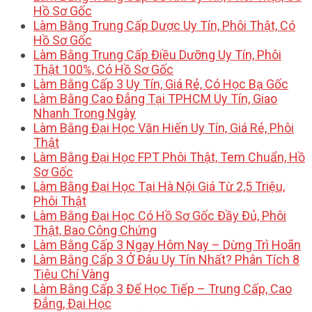
Hồ Sơ Gốc
Làm Bằng Trung Cấp Dược Uy Tín, Phôi Thật, Có
Hồ Sơ Gốc
Làm Bằng Trung Cấp Điều Dưỡng Uy Tín, Phôi
Thật 100%, Có Hồ Sơ Gốc
Làm Bằng Cấp 3 Uy Tín, Giá Rẻ, Có Học Bạ Gốc
Làm Bằng Cao Đẳng Tại TPHCM Uy Tín, Giao
Nhanh Trong Ngày
Làm Bằng Đại Học Văn Hiến Uy Tín, Giá Rẻ, Phôi
Thật
Làm Bằng Đại Học FPT Phôi Thật, Tem Chuẩn, Hồ
Sơ Gốc
Làm Bằng Đại Học Tại Hà Nội Giá Từ 2,5 Triệu,
Phôi Thật
Làm Bằng Đại Học Có Hồ Sơ Gốc Đầy Đủ, Phôi
Thật, Bao Công Chứng
Làm Bằng Cấp 3 Ngay Hôm Nay – Dừng Trì Hoãn
Làm Bằng Cấp 3 Ở Đâu Uy Tín Nhất? Phân Tích 8
Tiêu Chí Vàng
Làm Bằng Cấp 3 Để Học Tiếp – Trung Cấp, Cao
Đẳng, Đại Học