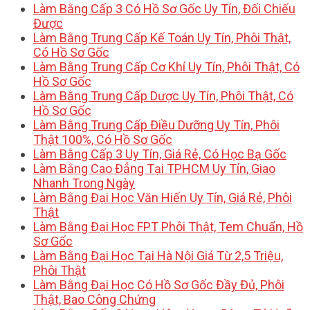
Làm Bằng Cấp 3 Có Hồ Sơ Gốc Uy Tín, Đối Chiếu
Được
Làm Bằng Trung Cấp Kế Toán Uy Tín, Phôi Thật,
Có Hồ Sơ Gốc
Làm Bằng Trung Cấp Cơ Khí Uy Tín, Phôi Thật, Có
Hồ Sơ Gốc
Làm Bằng Trung Cấp Dược Uy Tín, Phôi Thật, Có
Hồ Sơ Gốc
Làm Bằng Trung Cấp Điều Dưỡng Uy Tín, Phôi
Thật 100%, Có Hồ Sơ Gốc
Làm Bằng Cấp 3 Uy Tín, Giá Rẻ, Có Học Bạ Gốc
Làm Bằng Cao Đẳng Tại TPHCM Uy Tín, Giao
Nhanh Trong Ngày
Làm Bằng Đại Học Văn Hiến Uy Tín, Giá Rẻ, Phôi
Thật
Làm Bằng Đại Học FPT Phôi Thật, Tem Chuẩn, Hồ
Sơ Gốc
Làm Bằng Đại Học Tại Hà Nội Giá Từ 2,5 Triệu,
Phôi Thật
Làm Bằng Đại Học Có Hồ Sơ Gốc Đầy Đủ, Phôi
Thật, Bao Công Chứng