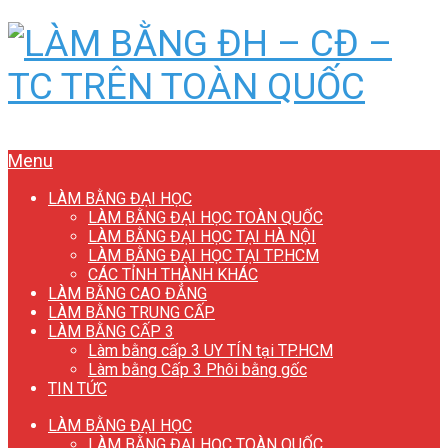
Menu
LÀM BẰNG ĐẠI HỌC
LÀM BẰNG ĐẠI HỌC TOÀN QUỐC
LÀM BẰNG ĐẠI HỌC TẠI HÀ NỘI
LÀM BẰNG ĐẠI HỌC TẠI TP.HCM
CÁC TỈNH THÀNH KHÁC
LÀM BẰNG CAO ĐẲNG
LÀM BẰNG TRUNG CẤP
LÀM BẰNG CẤP 3
Làm bằng cấp 3 UY TÍN tại TP.HCM
Làm bằng Cấp 3 Phôi bằng gốc
TIN TỨC
LÀM BẰNG ĐẠI HỌC
LÀM BẰNG ĐẠI HỌC TOÀN QUỐC