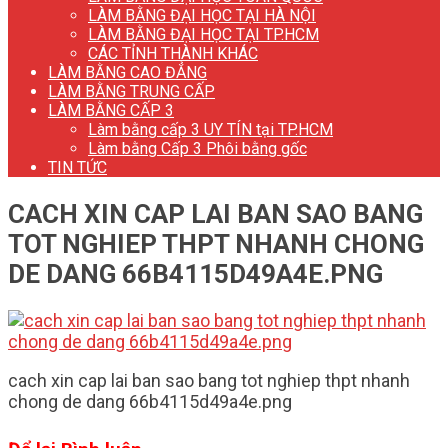
LÀM BẰNG ĐẠI HỌC TẠI HÀ NỘI
LÀM BẰNG ĐẠI HỌC TẠI TP.HCM
CÁC TỈNH THÀNH KHÁC
LÀM BẰNG CAO ĐẲNG
LÀM BẰNG TRUNG CẤP
LÀM BẰNG CẤP 3
Làm bằng cấp 3 UY TÍN tại TP.HCM
Làm bằng Cấp 3 Phôi bằng gốc
TIN TỨC
CACH XIN CAP LAI BAN SAO BANG
TOT NGHIEP THPT NHANH CHONG
DE DANG 66B4115D49A4E.PNG
cach xin cap lai ban sao bang tot nghiep thpt nhanh
chong de dang 66b4115d49a4e.png