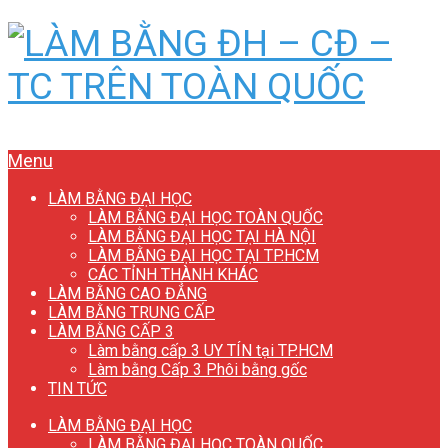
Menu
LÀM BẰNG ĐẠI HỌC
LÀM BẰNG ĐẠI HỌC TOÀN QUỐC
LÀM BẰNG ĐẠI HỌC TẠI HÀ NỘI
LÀM BẰNG ĐẠI HỌC TẠI TP.HCM
CÁC TỈNH THÀNH KHÁC
LÀM BẰNG CAO ĐẲNG
LÀM BẰNG TRUNG CẤP
LÀM BẰNG CẤP 3
Làm bằng cấp 3 UY TÍN tại TP.HCM
Làm bằng Cấp 3 Phôi bằng gốc
TIN TỨC
LÀM BẰNG ĐẠI HỌC
LÀM BẰNG ĐẠI HỌC TOÀN QUỐC