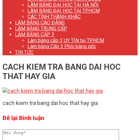
LÀM BẰNG ĐẠI HỌC TẠI HÀ NỘI
LÀM BẰNG ĐẠI HỌC TẠI TP.HCM
CÁC TỈNH THÀNH KHÁC
LÀM BẰNG CAO ĐẲNG
LÀM BẰNG TRUNG CẤP
LÀM BẰNG CẤP 3
Làm bằng cấp 3 UY TÍN tại TP.HCM
Làm bằng Cấp 3 Phôi bằng gốc
TIN TỨC
CACH KIEM TRA BANG DAI HOC
THAT HAY GIA
cach kiem tra bang dai hoc that hay gia
Để lại Bình luận