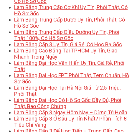
Có Hồ Sơ Gốc
Làm Bằng Trung Cấp Cơ Khí Uy Tín, Phôi Thật, Có
Hồ Sơ Gốc
Làm Bằng Trung Cấp Dược Uy Tín, Phôi Thật, Có
Hồ Sơ Gốc
Làm Bằng Trung Cấp Điều Dưỡng Uy Tín, Phôi
Thật 100%, Có Hồ Sơ Gốc
Làm Bằng Cấp 3 Uy Tín, Giá Rẻ, Có Học Bạ Gốc
Làm Bằng Cao Đẳng Tại TPHCM Uy Tín, Giao
Nhanh Trong Ngày
Làm Bằng Đại Học Văn Hiến Uy Tín, Giá Rẻ, Phôi
Thật
Làm Bằng Đại Học FPT Phôi Thật, Tem Chuẩn, Hồ
Sơ Gốc
Làm Bằng Đại Học Tại Hà Nội Giá Từ 2,5 Triệu,
Phôi Thật
Làm Bằng Đại Học Có Hồ Sơ Gốc Đầy Đủ, Phôi
Thật, Bao Công Chứng
Làm Bằng Cấp 3 Ngay Hôm Nay – Dừng Trì Hoãn
Làm Bằng Cấp 3 Ở Đâu Uy Tín Nhất? Phân Tích 8
Tiêu Chí Vàng
Làm Bằng Cấp 3 Để Học Tiếp – Trung Cấp, Cao