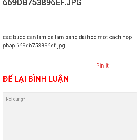
669DB753896EF.JPG
cac buoc can lam de lam bang dai hoc mot cach hop
phap 669db753896ef.jpg
Pin It
ĐỂ LẠI BÌNH LUẬN