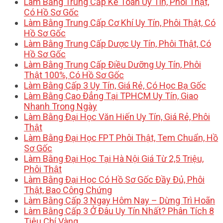
Làm Bằng Trung Cấp Kế Toán Uy Tín, Phôi Thật,
Có Hồ Sơ Gốc
Làm Bằng Trung Cấp Cơ Khí Uy Tín, Phôi Thật, Có
Hồ Sơ Gốc
Làm Bằng Trung Cấp Dược Uy Tín, Phôi Thật, Có
Hồ Sơ Gốc
Làm Bằng Trung Cấp Điều Dưỡng Uy Tín, Phôi
Thật 100%, Có Hồ Sơ Gốc
Làm Bằng Cấp 3 Uy Tín, Giá Rẻ, Có Học Bạ Gốc
Làm Bằng Cao Đẳng Tại TPHCM Uy Tín, Giao
Nhanh Trong Ngày
Làm Bằng Đại Học Văn Hiến Uy Tín, Giá Rẻ, Phôi
Thật
Làm Bằng Đại Học FPT Phôi Thật, Tem Chuẩn, Hồ
Sơ Gốc
Làm Bằng Đại Học Tại Hà Nội Giá Từ 2,5 Triệu,
Phôi Thật
Làm Bằng Đại Học Có Hồ Sơ Gốc Đầy Đủ, Phôi
Thật, Bao Công Chứng
Làm Bằng Cấp 3 Ngay Hôm Nay – Dừng Trì Hoãn
Làm Bằng Cấp 3 Ở Đâu Uy Tín Nhất? Phân Tích 8
Tiêu Chí Vàng