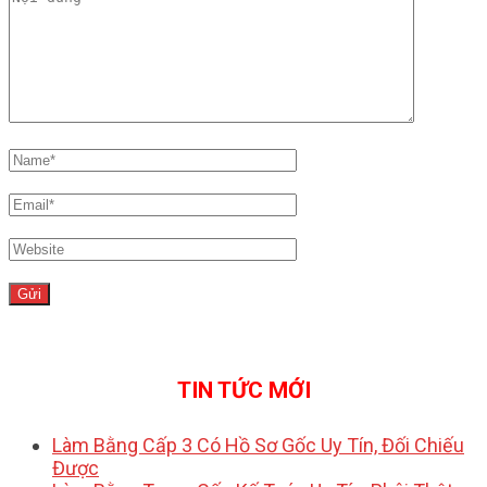
TIN TỨC MỚI
Làm Bằng Cấp 3 Có Hồ Sơ Gốc Uy Tín, Đối Chiếu
Được