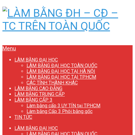
Menu
LÀM BẰNG ĐẠI HỌC
LÀM BẰNG ĐẠI HỌC TOÀN QUỐC
LÀM BẰNG ĐẠI HỌC TẠI HÀ NỘI
LÀM BẰNG ĐẠI HỌC TẠI TP.HCM
CÁC TỈNH THÀNH KHÁC
LÀM BẰNG CAO ĐẲNG
LÀM BẰNG TRUNG CẤP
LÀM BẰNG CẤP 3
Làm bằng cấp 3 UY TÍN tại TP.HCM
Làm bằng Cấp 3 Phôi bằng gốc
TIN TỨC
LÀM BẰNG ĐẠI HỌC
LÀM BẰNG ĐẠI HỌC TOÀN QUỐC