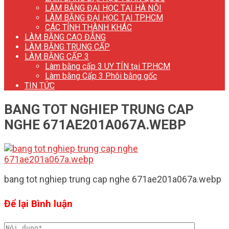
LÀM BẰNG ĐẠI HỌC TẠI HÀ NỘI
LÀM BẰNG ĐẠI HỌC TẠI TP.HCM
CÁC TỈNH THÀNH KHÁC
LÀM BẰNG CAO ĐẲNG
LÀM BẰNG TRUNG CẤP
LÀM BẰNG CẤP 3
Làm bằng cấp 3 UY TÍN tại TP.HCM
Làm bằng Cấp 3 Phôi bằng gốc
TIN TỨC
BANG TOT NGHIEP TRUNG CAP
NGHE 671AE201A067A.WEBP
bang tot nghiep trung cap nghe 671ae201a067a.webp
Để lại Bình luận